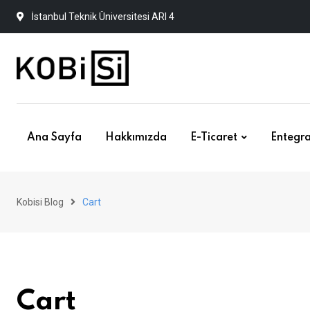
Skip
İstanbul Teknik Üniversitesi ARI 4
to
content
Ana Sayfa
Hakkımızda
E-Ticaret
Entegra
Kobisi Blog
Cart
Cart