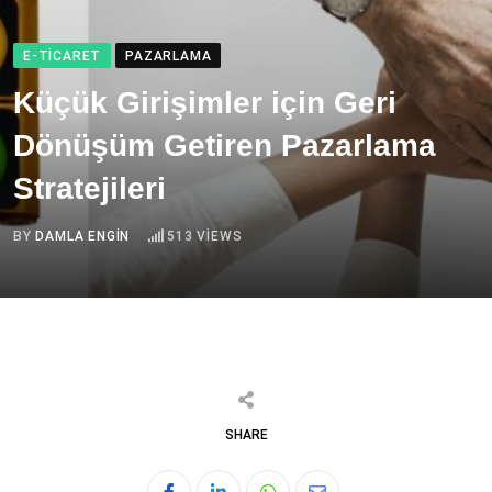
E-TICARET
PAZARLAMA
Küçük Girişimler için Geri
Dönüşüm Getiren Pazarlama
Stratejileri
BY
DAMLA ENGIN
513
VIEWS
SHARE