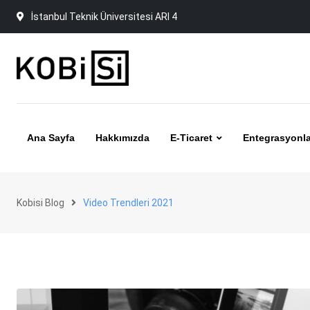
Skip
İstanbul Teknik Üniversitesi ARI 4
to
content
Ana Sayfa
Hakkımızda
E-Ticaret
Entegrasyonla
Kobisi Blog
Video Trendleri 2021