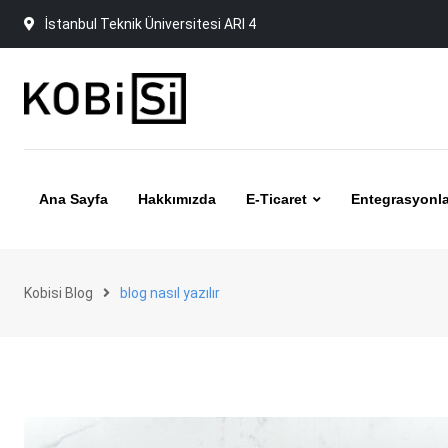
Skip
İstanbul Teknik Üniversitesi ARI 4
to
content
Ana Sayfa
Hakkımızda
E-Ticaret
Entegrasyonla
Kobisi Blog
blog nasıl yazılır