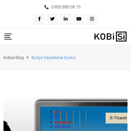
Skip
0 850 885 06 15
to
content
Kobisi Blog
Bütçe Hazırlama Süreci