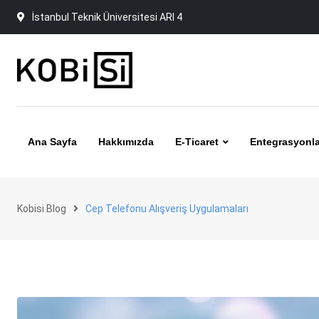
Skip
İstanbul Teknik Üniversitesi ARI 4
to
content
Ana Sayfa
Hakkımızda
E-Ticaret
Entegrasyonla
Kobisi Blog
Cep Telefonu Alışveriş Uygulamaları