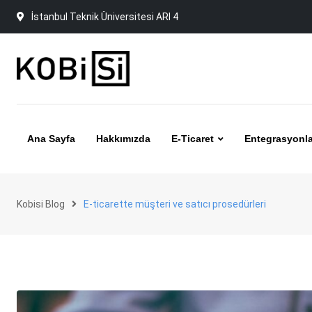
Skip
İstanbul Teknik Üniversitesi ARI 4
to
content
Ana Sayfa
Hakkımızda
E-Ticaret
Entegrasyonla
Kobisi Blog
E-ticarette müşteri ve satıcı prosedürleri