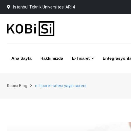
Skip
İstanbul Teknik Üniversitesi ARI 4
to
content
Ana Sayfa
Hakkımızda
E-Ticaret
Entegrasyonla
Kobisi Blog
e-ticaret sitesi yayın süreci