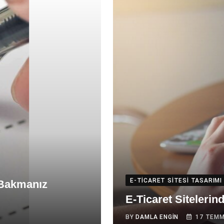
E-TICARET SITESI TASARIMI
 Bakmanız
E-Ticaret Sitelerin
BY
DAMLA ENGIN
17 TEMM