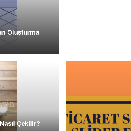
arı Oluşturma
Nasıl Çekilir?