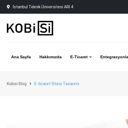
Skip
İstanbul Teknik Üniversitesi ARI 4
to
content
Ana Sayfa
Hakkımızda
E-Ticaret
Entegrasyonla
Kobisi Blog
E-ticaret Sitesi Tasarımı