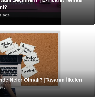
Nasıl Seçilmeli? | E-Ticaret Teması
 mi?
Z 2020
inde Neler Olmalı? |Tasarım İlkeleri
 2020