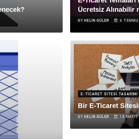
E-Ticaret Temaları 
lenecek?
Ücretsiz Alınabilir
BY
HELIN GÜLER
6 TEMMU
E-TICARET SITESI TASARIMI
Bir E-Ticaret Sites
BY
HELIN GÜLER
18 MAYIS