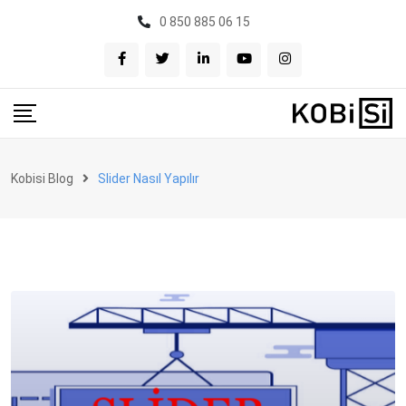
Skip
0 850 885 06 15
to
content
Kobisi Blog
Slider Nasıl Yapılır