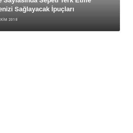
e Sayfasında Sepeti Terk Etme
nizi Sağlayacak İpuçları
EKIM 2018