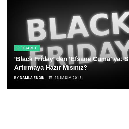
E-TICARET
‘Black Friday’ den ‘Efsane Cuma’ ya: Sa
Artırmaya Hazır Mısınız?
BY
DAMLA ENGIN
23 KASIM 2018