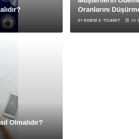
Müşterilerin Ödem
alıdır?
Oranlarını Düşürme
BY
KOBISI E-TICARET
26 
sıl Olmalıdır?