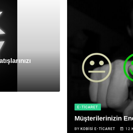
tışlarınızı
E-TICARET
Müşterilerinizin En
BY
KOBISI E-TICARET
12 