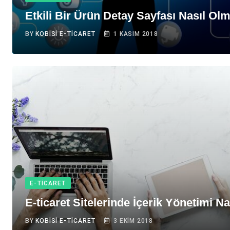
Etkili Bir Ürün Detay Sayfası Nasıl Olm
BY
KOBISI E-TICARET
1 KASIM 2018
E-TICARET
E-ticaret Sitelerinde İçerik Yönetimi Na
BY
KOBISI E-TICARET
3 EKIM 2018