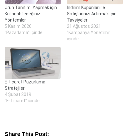
Ürün Tanıtımı Yapmak için
İndirim Kuponları ile
Kullanabileceğiniz
Satışlarınızı Artırmak için
Yöntemler
Tavsiyeler
5 Kasım 2020
21 Ağustos 2021
"Pazarlama" içinde
"Kampanya Yönetimi"
içinde
E-ticaret Pazarlama
Stratejileri
4 Şubat 2019
"E-Ticaret" içinde
Share This Post: