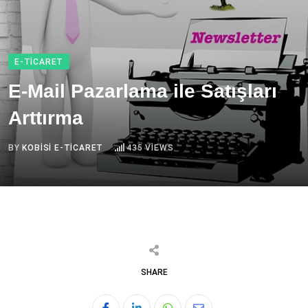
E-TICARET
E-Mail Pazarlama ile Satışları
Arttırma
BY
KOBISI E-TICARET
435
VIEWS
SHARE