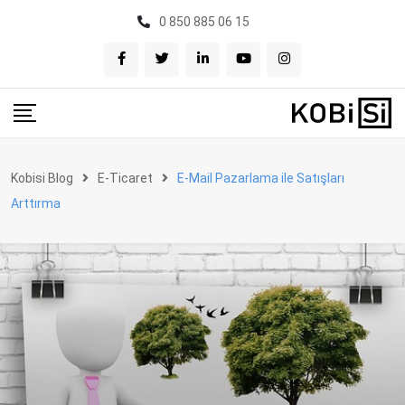
Skip
0 850 885 06 15
to
content
Kobisi Blog
E-Ticaret
E-Mail Pazarlama ile Satışları
Arttırma