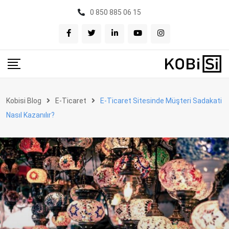
Skip
0 850 885 06 15
to
content
Kobisi Blog
E-Ticaret
E-Ticaret Sitesinde Müşteri Sadakati
Nasıl Kazanılır?