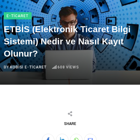
E-TICARET
ETBİS (Elektronik Ticaret Bilgi
Sistemi) Nedir ve Nasıl Kayıt
Olunur?
BY
KOBISI E-TICARET
608
VIEWS
SHARE