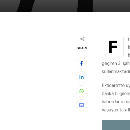
Fraud; günümüzde hızla yaygınlaşan online ticarette sahtecilik yönetimi olarak
k
SHARE
h
geçiren 3. şahı
kullanmaktadı
E-ticarette uy
banka bilgiler
Whatsapp
haberdar olmay
Share
yaşayan taraf
via
Email