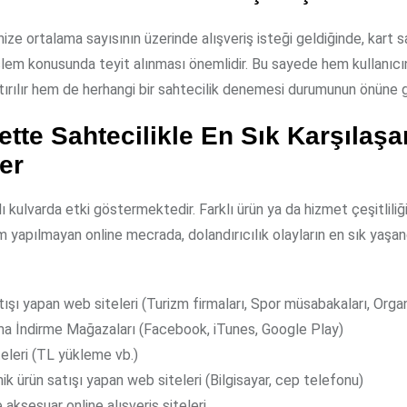
nize ortalama sayısının üzerinde alışveriş isteği geldiğinde, kart s
şlem konusunda teyit alınması önemlidir. Bu sayede hem kullanıcı
tırılır hem de herhangi bir sahtecilik denemesi durumunun önüne ge
ette Sahtecilikle En Sık Karşılaşa
er
lı kulvarda etki göstermektedir. Farklı ürün ya da hizmet çeşitlili
em yapılmayan online mecrada, dolandırıcılık olayların en sık yaşan
tışı yapan web siteleri (Turizm firmaları, Spor müsabakaları, Orga
a İndirme Mağazaları (Facebook, iTunes, Google Play)
eleri (TL yükleme vb.)
ik ürün satışı yapan web siteleri (Bilgisayar, cep telefonu)
 aksesuar online alışveriş siteleri