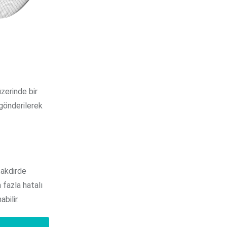
üzerinde bir
 gönderilerek
takdirde
 fazla hatalı
abilir.