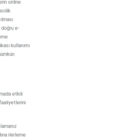
erin online
cilik
şılması
 doğru e-
deme
ikası kullanımı
 mümkün
tmada etkili
aaliyetlerini
ulamanız
dına ilerleme