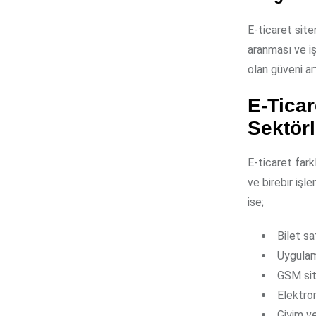
E-ticaret site
aranması ve i
olan güveni ar
E-Ticar
Sektörl
E-ticaret fark
ve birebir işl
ise;
Bilet sa
Uygulam
GSM sit
Elektron
Giyim ve