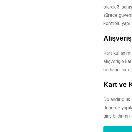
olarak 3. şahı
sürece güvenl
kontrolü yapıla
Alışveriş
Kart kullanıml
alışverişle ka
herhangi bir d
Kart ve K
Dolandırıcılık
deneme yapılar
giriş bildirimi