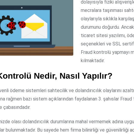
dolayısıyla fiziki alışverişl
mecralara taşınması sahte
olaylarıyla sıklıkla karşıla
durumunu doğurdu. Ancak
ticaret sitesi yazılımı, ö
seçenekleri ve SSL sertif
Fraud kontrolü yapmayı
kılmaktadır.
ontrolü Nedir, Nasıl Yapılır?
üvenli ödeme sistemleri sahtecilik ve dolandırıcılık olaylarını azal
na rağmen bazı sistem açıklarından faydalanan 3. şahıslar Fraud f
e çabasındadır.
enizde olası dolandırıcılık durumlarına mahal vermemek adına uyg
r bulunmaktadır. Bu sayede hem firma bilinirliği ve güvenilirliği a