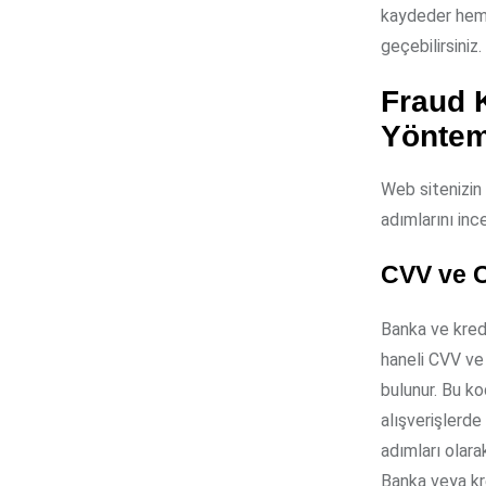
kaydeder hem d
geçebilirsiniz.
Fraud 
Yöntem
Web sitenizin
adımlarını in
CVV ve C
Banka ve kredi
haneli CVV ve
bulunur. Bu ko
alışverişlerd
adımları olara
Banka veya kred