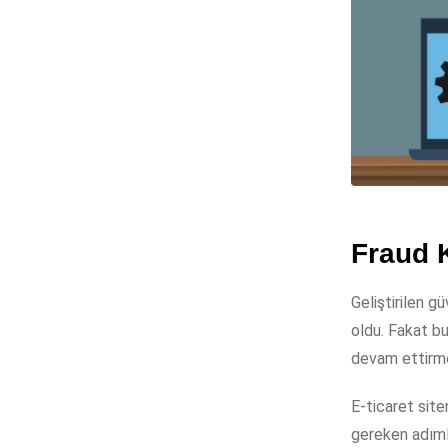
Fraud K
Geliştirilen g
oldu. Fakat bu
devam ettirm
E-ticaret sit
gereken adımla