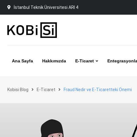
Skip
İstanbul Teknik Üniversitesi ARI 4
to
content
Ana Sayfa
Hakkımızda
E-Ticaret
Entegrasyonla
Kobisi Blog
E-Ticaret
Fraud Nedir ve E-Ticaretteki Önemi