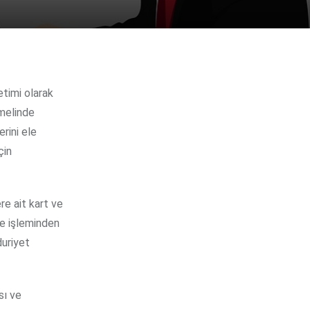
emelinde
erini ele
çin
re ait kart ve
me işleminden
duriyet
sı ve