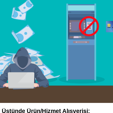
 Üstünde Ürün/Hizmet Alışverişi: