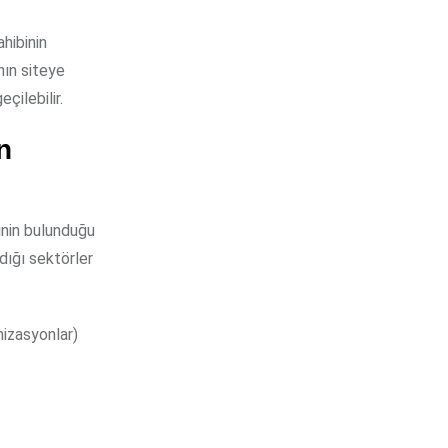
ahibinin
nın siteye
çilebilir.
n
ğinin bulunduğu
dığı sektörler
nizasyonlar)