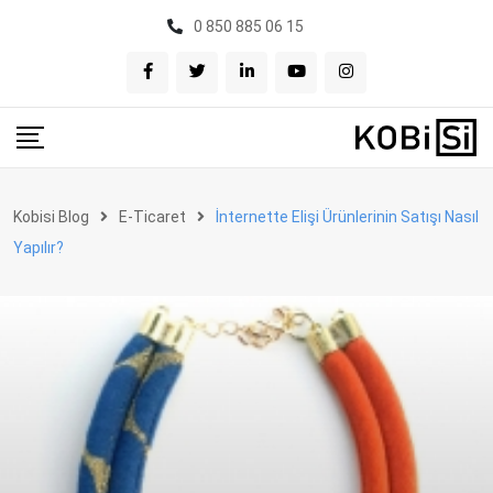
Skip
0 850 885 06 15
to
content
Kobisi Blog
E-Ticaret
İnternette Elişi Ürünlerinin Satışı Nasıl
Yapılır?