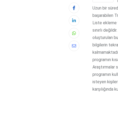
Uzun bir süred
başarabilen Tr
Liste ekleme 
sınırlı değildi
Whatsapp
oluşturulan bu 
bilgilerin tekr
Share
kalmamaktadır.
via
programın kısa
Email
Araştırmalar s
programın kull
isteyen kişile
karşılığında k