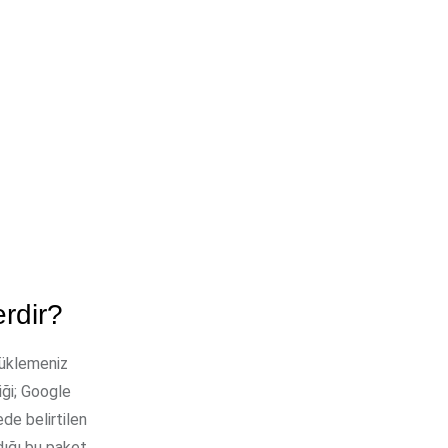
erdir?
yüklemeniz
iği; Google
de belirtilen
ldığı bu paket