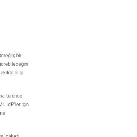
rneğin; bir
görebileceğini
ekilde bilgi
ama türünde
L IdP’ler için
üne
sal paketi