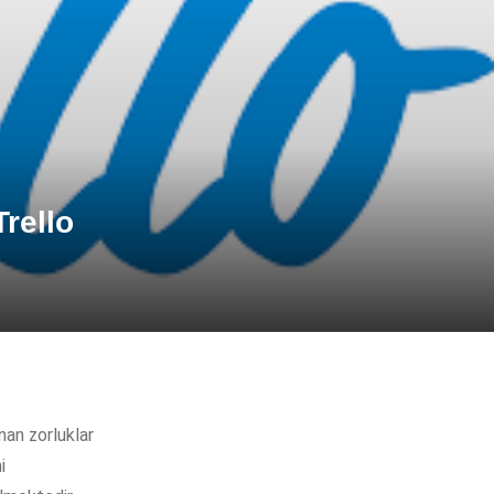
rello
i