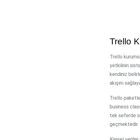
Trello 
Trello kurumsal
yetkilinin sis
kendiniz belir
akışını sağlaya
Trello paketle
business class
tek seferde s
geçmektedir.
Kişisel verile