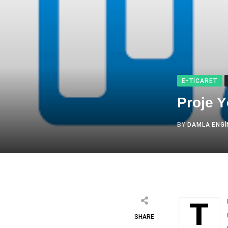
E-TICARET
Proje Y
BY
DAMLA ENGI
Trello büyük şirketlerin geniş kapsamlı projelerin kontrolünde yaşanan zorluklar
SHARE