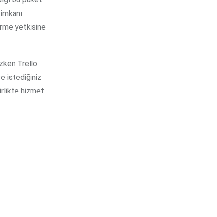
m imkanı
verme yetkisine
zken Trello
e istediğiniz
birlikte hizmet