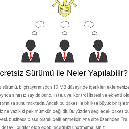
cretsiz Sürümü ile Neler Yapılabilir?
z sürümü, bilgisayarınızdan 10 MB düzeyinde içerikleri eklemenize
yrıca sınırsız sayıda pano, liste, üye, kontrol listesi ve eklenti ol
afınıza sunulmaktadır. Ancak bu paket ile birlikte büyük bir işletm
iz ne yazık ki pek mümkün değildir. Bu yüzden seçilecek paket dü
si, business class olarak belirlenmelidir. Ana site üzerinden Trel
detaylı bilgiler elde edebileceğinizi unutmamalısınız.