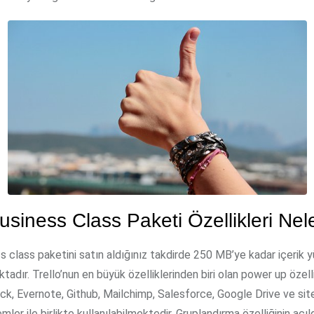
Business Class Paketi Özellikleri Nel
s class paketini satın aldığınız takdirde 250 MB’ye kadar içerik 
dır. Trello’nun en büyük özelliklerinden biri olan power up özell
ck, Evernote, Github, Mailchimp, Salesforce, Google Drive ve site
mler ile birlikte kullanılabilmektedir. Gruplandırma özelliğinin açı