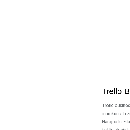
Trello 
Trello busines
mümkün olmakta
Hangouts, Sla
bütün ek siste