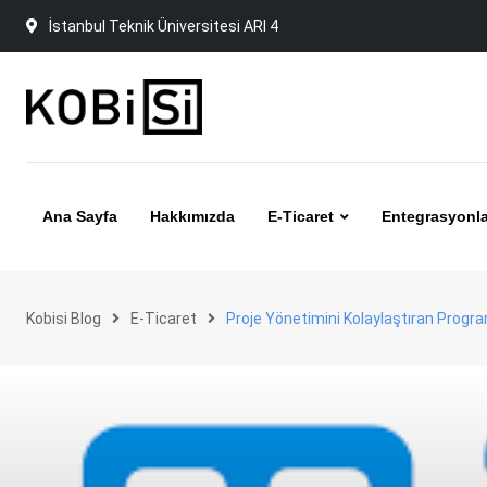
Skip
İstanbul Teknik Üniversitesi ARI 4
to
content
Ana Sayfa
Hakkımızda
E-Ticaret
Entegrasyonla
Kobisi Blog
E-Ticaret
Proje Yönetimini Kolaylaştıran Progra