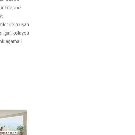
tirilmesine
et
mler ile oluşan
lliğini kolayca
 çok aşamalı