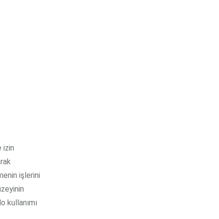
 izin
arak
enin işlerini
zeyinin
lo kullanımı