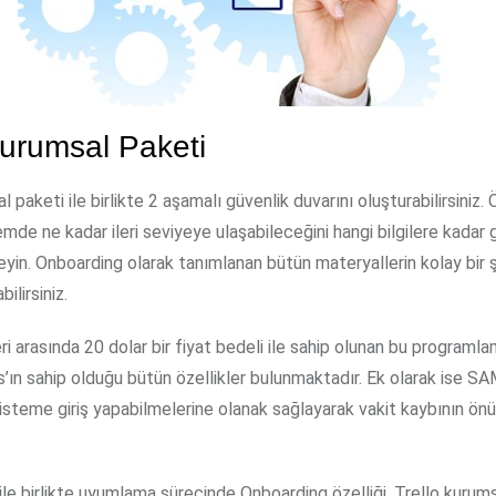
Kurumsal Paketi
 paketi ile birlikte 2 aşamalı güvenlik duvarını oluşturabilirsiniz. Ö
temde ne kadar ileri seviyeye ulaşabileceğini hangi bilgilere kadar 
leyin. Onboarding olarak tanımlanan bütün materyallerin kolay bir ş
bilirsiniz.
ri arasında 20 dolar bir fiyat bedeli ile sahip olunan bu programl
’ın sahip olduğu bütün özellikler bulunmaktadır. Ek olarak ise SAM
isteme giriş yapabilmelerine olanak sağlayarak vakit kaybının ön
r ile birlikte uyumlama sürecinde Onboarding özelliği, Trello kurum