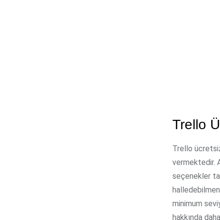
Trello Ü
Trello ücretsi
vermektedir. A
seçenekler tar
halledebilmen
minimum seviye
hakkında daha 