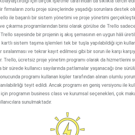
kolaylaştırdığı için birçok işletme tarafından da sıklıkla tercih ed
ir firmaların zorlu proje süreçlerinde yaşadığı sorunlara destek o
ello ile başarılı bir sistem yönetimi ve proje yönetimi gerçekleştire
ve çıkarma programlarından birisi olarak görülse de Trello sadec
r. Trello sayesinde bir projenin iş akış şemasının en uygun hâli üretil
kartlı sistem taşıma işlemleri tek bir tuşla yapılabildiği için kullan
ar sıralanması ve tekrar kayıt edilmesi gibi bir sorun ile karşı karşı
 Trello, ücretsiz proje yönetim programı olarak da hizmetlerini s
 bir sürede kullanıcı sayılarında patlamalar yaşanacağı öne sürül
onucunda programı kullanan kişiler tarafından alınan olumlu yoruml
anılabilirliği teyit edildi. Ancak programı en geniş versiyonu ile k
r için programın business class ve kurumsal seçenekleri, çok maku
ullanıcılara sunulmaktadır.