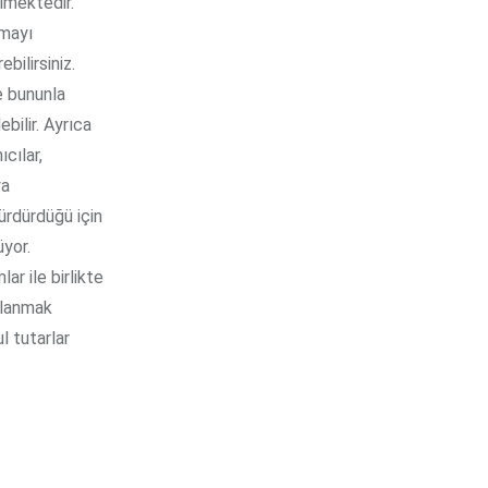
ilmektedir.
lmayı
bilirsiniz.
e bununla
ebilir. Ayrıca
ıcılar,
ya
ürdürdüğü için
üyor.
ar ile birlikte
ullanmak
l tutarlar