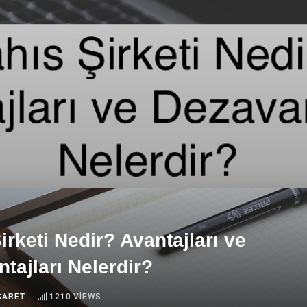
irketi Nedir? Avantajları ve
tajları Nelerdir?
ICARET
1210
VIEWS