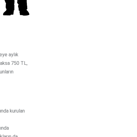
eye aylık
caksa 750 TL,
unların
sında kurulan
sında
kların da