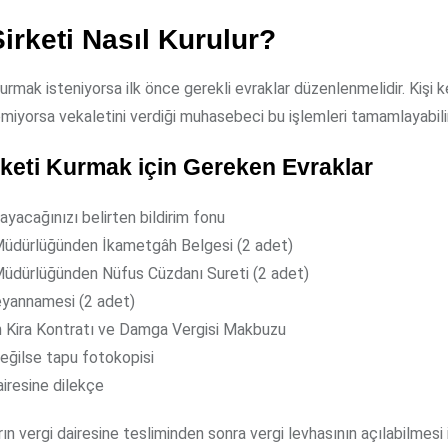
irketi Nasıl Kurulur?
kurmak isteniyorsa ilk önce gerekli evraklar düzenlenmelidir. Kişi k
miyorsa vekaletini verdiği muhasebeci bu işlemleri tamamlayabilir
rketi Kurmak için Gereken Evraklar
ayacağınızı belirten bildirim fonu
üdürlüğünden İkametgâh Belgesi (2 adet)
üdürlüğünden Nüfus Cüzdanı Sureti (2 adet)
yannamesi (2 adet)
in Kira Kontratı ve Damga Vergisi Makbuzu
değilse tapu fotokopisi
airesine dilekçe
ın vergi dairesine tesliminden sonra vergi levhasının açılabilmesi