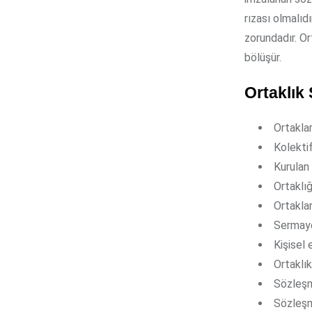
rızası olmalıd
zorundadır. Or
bölüşür.
Ortaklık
Ortakla
Kolektif
Kurulan
Ortaklığ
Ortaklar
Sermaye
Kişisel 
Ortaklık
Sözleşm
Sözleşme