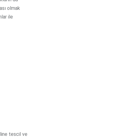
zası olmak
lar ile
line tescil ve