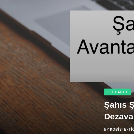
E-TICARET
Şahıs Ş
Dezavan
BY
KOBISI E-T