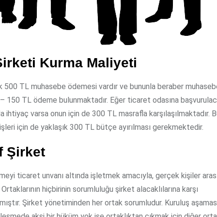
irketi Kurma Maliyeti
ak 500 TL muhasebe ödemesi vardır ve bununla beraber muhaseb
– 150 TL ödeme bulunmaktadır. Eğer ticaret odasına başvurula
 ihtiyaç varsa onun için de 300 TL masrafla karşılaşılmaktadır. B
işleri için de yaklaşık 300 TL bütçe ayırılması gerekmektedir.
f Şirket
etmeyi ticaret unvanı altında işletmek amacıyla, gerçek kişiler ara
 Ortaklarının hiçbirinin sorumluluğu şirket alacaklılarına karşı
amıştır. Şirket yönetiminden her ortak sorumludur. Kuruluş aşama
leşmede aksi bir hüküm yok ise ortaklıktan çıkmak için diğer orta