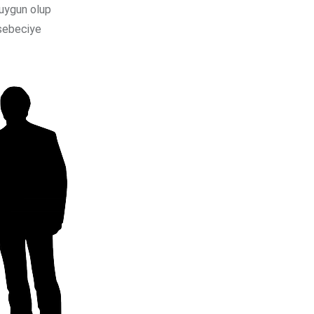
 uygun olup
asebeciye