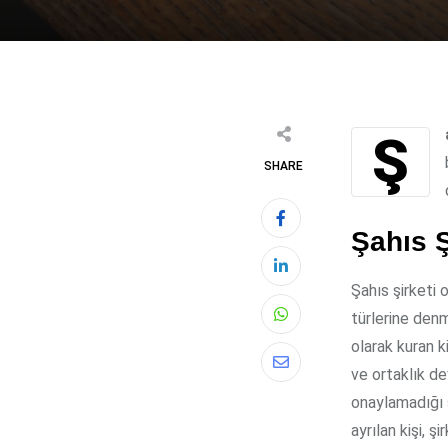
SHARE
Şahıs Ş
Şahıs şirketi 
türlerine denm
Whatsapp
olarak kuran ki
Share
ve ortaklık d
via
onaylamadığı 
Email
ayrılan kişi, ş