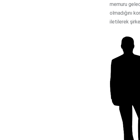
memuru gelecek
olmadığını ko
iletilerek şirk