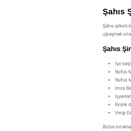
Şahıs Ş
Şahıs şirketi 
uğraşmak iste
Şahıs Şi
İşe başl
Nüfus M
Nüfus M
İmza Be
İşyerin
Kiralık 
Vergi D
Bütün evraklar