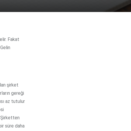
elir. Fakat
 Gelin
lan şirket
rların gereği
ısı az tutulur
si
 Şirketten
 bir süre daha