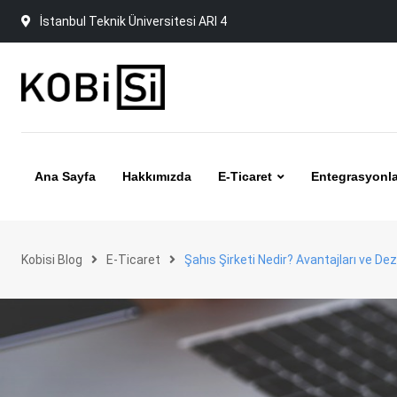
Skip
İstanbul Teknik Üniversitesi ARI 4
to
content
Ana Sayfa
Hakkımızda
E-Ticaret
Entegrasyonla
Kobisi Blog
E-Ticaret
Şahıs Şirketi Nedir? Avantajları ve Dez