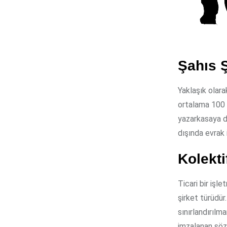
Şahıs Ş
Yaklaşık olar
ortalama 100 
yazarkasaya da
dışında evrak 
Kolekti
Ticari bir işl
şirket türüdür.
sınırlandırılm
imzalanan söz