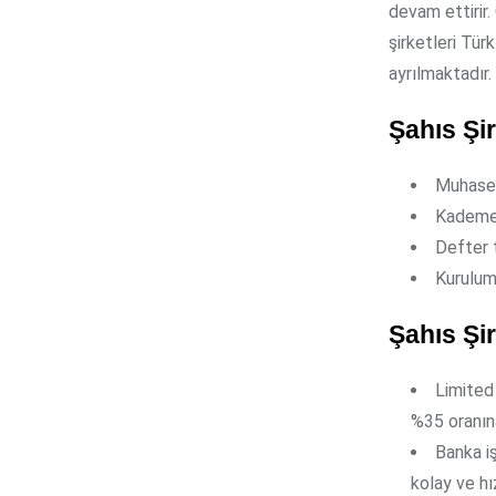
devam ettirir.
şirketleri Tür
ayrılmaktadır.
Şahıs Şi
Muhaseb
Kademeli
Defter t
Kurulumu
Şahıs Şi
Limited 
%35 oranına
Banka iş
kolay ve hız