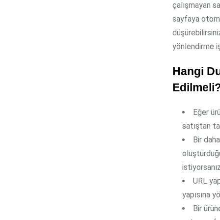
çalışmayan sa
sayfaya otomat
düşürebilirsin
yönlendirme i
Hangi Du
Edilmeli
Eğer ürü
satıştan ta
Bir dah
oluşturduğ
istiyorsanız
URL yapı
yapısına yö
Bir ürün