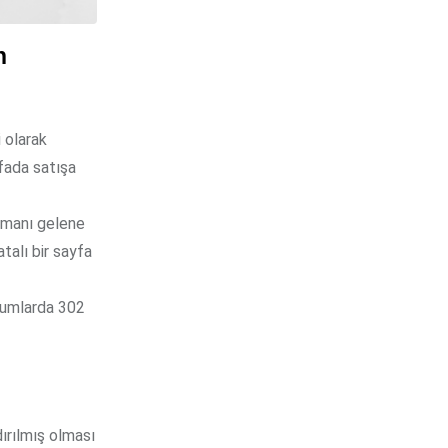
h
 olarak
yfada satışa
zamanı gelene
talı bir sayfa
urumlarda 302
dırılmış olması