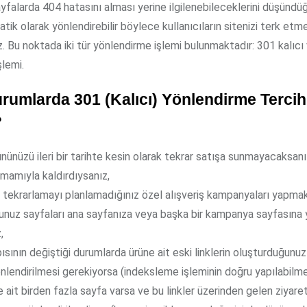
yfalarda 404 hatasını alması yerine ilgilenebileceklerini düşündü
ik olarak yönlendirebilir böylece kullanıcıların sitenizi terk etme
iz. Bu noktada iki tür yönlendirme işlemi bulunmaktadır: 301 kalıcı
şlemi.
rumlarda 301 (Kalıcı) Yönlendirme Tercih
?
nünüzü ileri bir tarihte kesin olarak tekrar satışa sunmayacaksanı
mamıyla kaldırdıysanız,
a tekrarlamayı planlamadığınız özel alışveriş kampanyaları yapmak
unuz sayfaları ana sayfanıza veya başka bir kampanya sayfasına
,
sının değiştiği durumlarda ürüne ait eski linklerin oluşturduğunu
nlendirilmesi gerekiyorsa (indeksleme işleminin doğru yapılabilmes
e ait birden fazla sayfa varsa ve bu linkler üzerinden gelen ziyaret