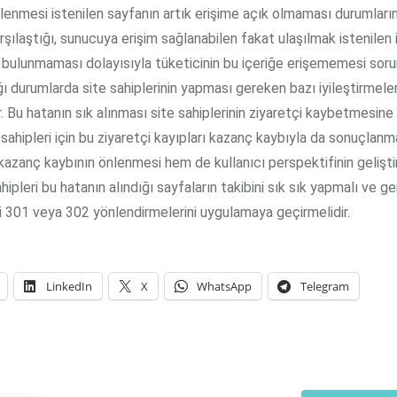
lenmesi istenilen sayfanın artık erişime açık olmaması durumları
arşılaştığı, sunucuya erişim sağlanabilen fakat ulaşılmak istenilen
 bulunmaması dolayısıyla tüketicinin bu içeriğe erişememesi soru
ğı durumlarda site sahiplerinin yapması gereken bazı iyileştirmele
 Bu hatanın sık alınması site sahiplerinin ziyaretçi kaybetmesine
 sahipleri için bu ziyaretçi kayıpları kazanç kaybıyla da sonuçlanm
zanç kaybının önlenmesi hem de kullanıcı perspektifinin geliştiri
hipleri bu hatanın alındığı sayfaların takibini sık sık yapmalı ve ge
i 301 veya 302 yönlendirmelerini uygulamaya geçirmelidir.
LinkedIn
X
WhatsApp
Telegram