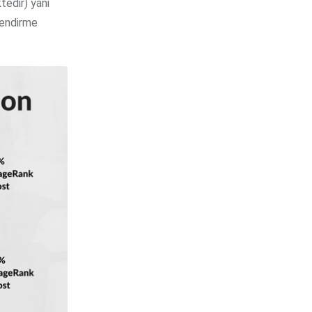
tedir) yani
lendirme