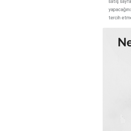
satış sayfa
yapacağını
tercih etme