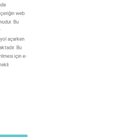
nda
 içeriğin web
nudur. Bu
r
 yol açarken
aktadır. Bu
lmesi için e-
rekli