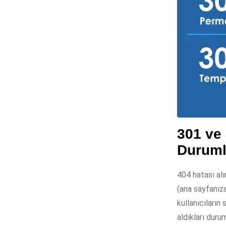
301 ve
Duruml
404 hatası alı
(ana sayfanız
kullanıcıların
aldıkları duru