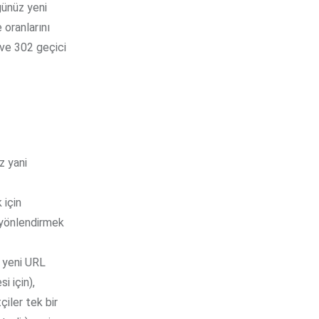
ğünüz yeni
 oranlarını
 ve 302 geçici
z yani
 için
 yönlendirmek
z yeni URL
i için),
çiler tek bir