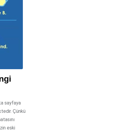
ngi
şka sayfaya
tedir. Çünkü
hatasını
zin eski