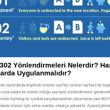
 302 Yönlendirmeleri Nelerdir? Ha
arda Uygulanmalıdır?
nan durumlarda erişilmek istenen sayfayı (ürünün sayfası) bir ba
a veya başka bir ürünün olduğu sayfaya) yönlendirmeniz gerekmek
 sitede herhangi bir içerikle karşılaşmadıkları durumlarda yani 404 
mlarda sitenizi terk etme oranları oldukça yüksektir. Ziyaretçilerini