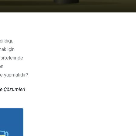
mak için
 sitelerinde
en
me yapmalıdır?
ve Çözümleri