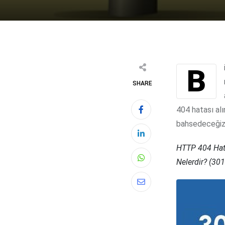
Bir önceki yazımızda 404 HTTP hatasının ne olduğu, nasıl tespit edildiği,
SHARE
404 hatası al
bahsedeceğiz.
HTTP 404 Hata
Nelerdir? (301
Whatsapp
Share
via
Email