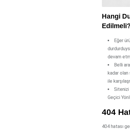
Hangi Du
Edilmeli
Eğer ür
durdurduysa
devam etme
Belli ar
kadar olan 
ile karşıla
Sitenizi
Geçici Yönl
404 Ha
404 hatası gen