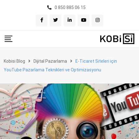
Skip
0 850 885 06 15
to
content
Kobisi Blog
Dijital Pazarlama
E-Ticaret Siteleri için
YouTube Pazarlama Teknikleri ve Optimizasyonu