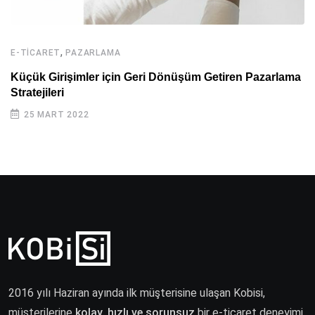
,
E-TICARET
PAZARLAMA
Küçük Girişimler için Geri Dönüşüm Getiren Pazarlama
Stratejileri
25 MART 2022
2016 yılı Haziran ayında ilk müşterisine ulaşan Kobisi,
müşterilerine
kolay, hızlı ve sorunsuz
bir e-ticaret deneyimi