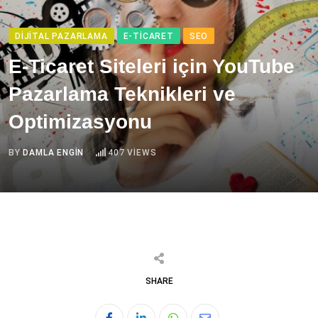
DIJITAL PAZARLAMA
E-TICARET
SEO
E-Ticaret Siteleri için YouTube
Pazarlama Teknikleri ve
Optimizasyonu
BY
DAMLA ENGIN
407
VIEWS
SHARE