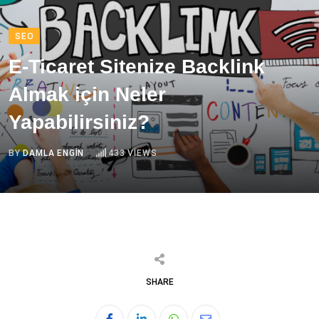
SEO
E-Ticaret Sitenize Backlink
Almak için Neler
Yapabilirsiniz?
BY
DAMLA ENGIN
433
VIEWS
SHARE