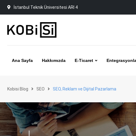
Skip
İstanbul Teknik Üniversitesi ARI 4
to
content
Ana Sayfa
Hakkımızda
E-Ticaret
Entegrasyonla
Kobisi Blog
SEO
SEO, Reklam ve Dijital Pazarlama