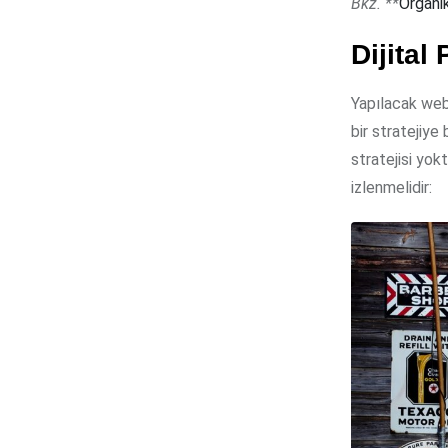
Bkz. **
Organi
Dijital
Yapılacak web
bir stratejiye
stratejisi yok
izlenmelidir: