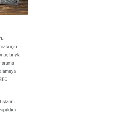
?
ru
ması için
onuçlarıyla
ar arama
ıralamaya
 SEO
ışlarını
apıldığı