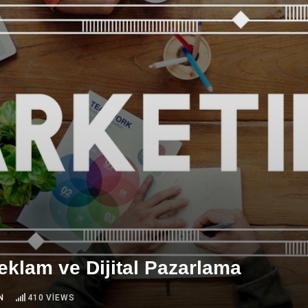
klam ve Dijital Pazarlama
N
410
VIEWS