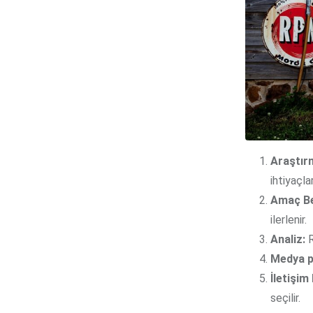
Araştır
ihtiyaçla
Amaç Be
ilerlenir.
Analiz:
R
Medya p
İletişim 
seçilir.