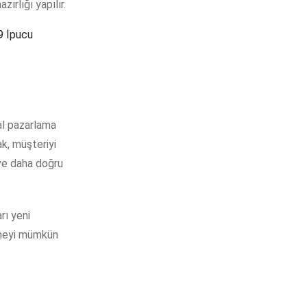
ırlığı yapılır.
9 İpucu
tal pazarlama
ak, müşteriyi
ve daha doğru
rı yeni
ürmeyi mümkün