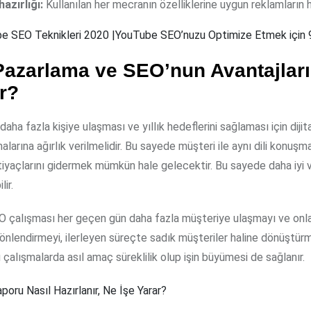
azırlığı:
Kullanılan her mecranın özelliklerine uygun reklamların haz
e SEO Teknikleri 2020 |YouTube SEO’nuzu Optimize Etmek için 
 Pazarlama ve SEO’nun Avantajları
r?
daha fazla kişiye ulaşması ve yıllık hedeflerini sağlaması için diji
larına ağırlık verilmelidir. Bu sayede müşteri ile aynı dili konuşm
tiyaçlarını gidermek mümkün hale gelecektir. Bu sayede daha iyi 
lir.
SEO çalışması her geçen gün daha fazla müşteriye ulaşmayı ve onla
 yönlendirmeyi, ilerleyen süreçte sadık müşteriler haline dönüşt
Bu çalışmalarda asıl amaç süreklilik olup işin büyümesi de sağlanır.
oru Nasıl Hazırlanır, Ne İşe Yarar?