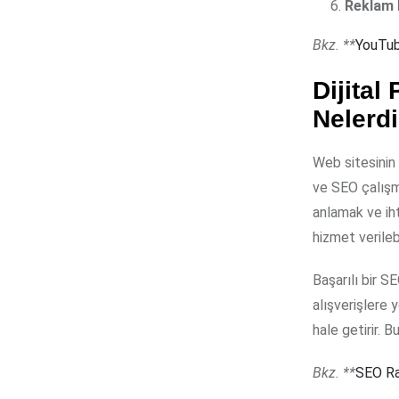
Reklam h
Bkz. **
YouTub
Dijital
Nelerdi
Web sitesinin 
ve SEO çalışma
anlamak ve ih
hizmet verilebi
Başarılı bir 
alışverişlere
hale getirir. 
Bkz. **
SEO Rap