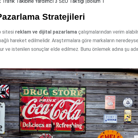
k Trafik Takibine Yardımcı 3 SEO Taktiği |Bölüm 1
 Pazarlama Stratejileri
 sitesi
reklam ve dijital pazarlama
çalışmalarından verim alabilm
 bağlı hareket edilmelidir. Araştırmalara göre markaların neredeyse
tur ve istenilen sonuçlar elde edilmez. Bunu önlemek adına şu adı