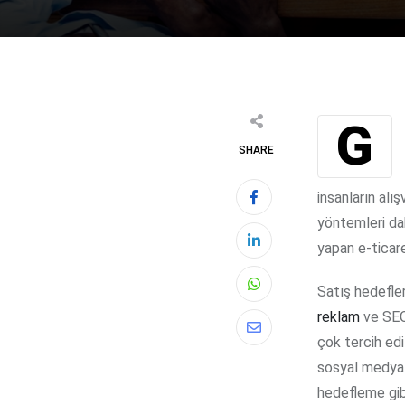
Geleneksel pazarlama yöntemlerine kıyasla daha etkili ve verimli olarak ifade
SHARE
insanların alı
yöntemleri dah
yapan e-ticare
Satış hedefle
Whatsapp
reklam
ve SEO
Share
çok tercih edi
via
sosyal medya 
Email
hedefleme gibi 