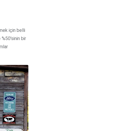
ek için belli
 %50’sinin bir
mlar