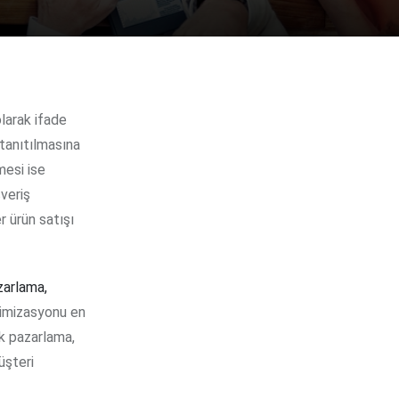
tanıtılmasına
mesi ise
şveriş
r ürün satışı
azarlama,
timizasyonu en
ik pazarlama,
üşteri