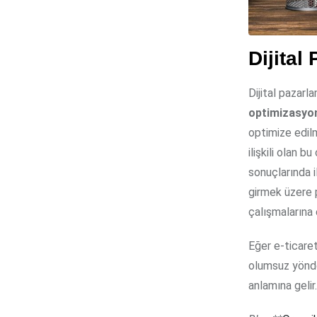
Dijita
Dijital pazarl
optimizasyo
optimize edilm
ilişkili olan b
sonuçlarında i
girmek üzere 
çalışmalarına 
Eğer e-ticaret
olumsuz yönde
anlamına gelir