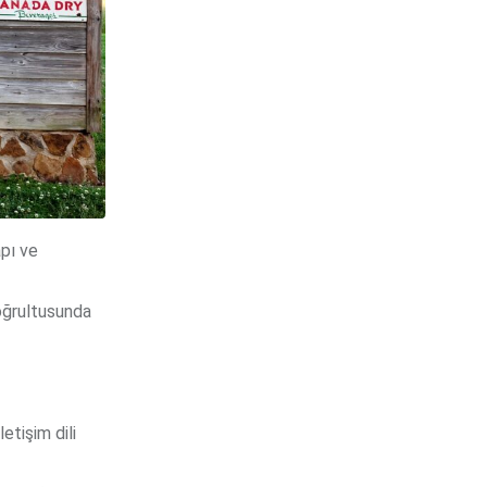
pı ve
doğrultusunda
etişim dili