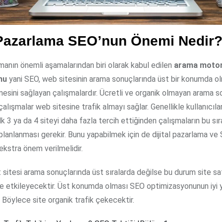
l Pazarlama SEO’nun Önemi Nedir
amanın önemli aşamalarından biri olarak kabul edilen
arama moto
nu
yani SEO, web sitesinin arama sonuçlarında üst bir konumda ol
esini sağlayan çalışmalardır. Ücretli ve organik olmayan arama s
u çalışmalar web sitesine trafik almayı sağlar. Genellikle kullanıcıl
lk 3 ya da 4 siteyi daha fazla tercih ettiğinden çalışmaların bu s
planlanması gerekir. Bunu yapabilmek için de dijital pazarlama ve
ekstra önem verilmelidir.
 sitesi arama sonuçlarında üst sıralarda değilse bu durum site sat
 etkileyecektir. Üst konumda olması SEO optimizasyonunun iyi y
. Böylece site organik trafik çekecektir.