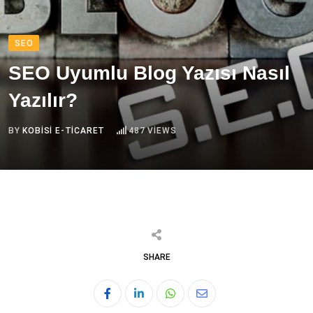
SEO
SEO Uyumlu Blog Yazısı Nasıl
Yazılır?
BY
KOBISI E-TICARET
487
VIEWS
SHARE
Whatsapp
Share