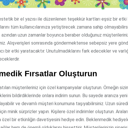
estetik bir el yazısı ile düzenlenen teşekkür kartları eşsiz bir etki
arını tüm kullanıcılarınıza yetiştirecek zamana sahip olmayabilirs
 azından uzun zamanlar boyunca beraber olduğunuz müşterilerini
siniz. Alışverişleri sonrasında göndermektense sebepsiz yere gönd
cı bir etki yaratacaktır. Unutulmadıklarını fark edecekler ve varlığ
ceklerdir.
medik Fırsatlar Oluşturun
atılan müşterileriniz için özel kampanyalar oluşturun. Örneğin siz
rini bildirdiklerinde onlara indirim sunun. Bu sayede aranıza yeni 
ayabilir ve devamlı müşteri konumuna taşıyabilirsiniz. Uzun süredir
için minik sürprizler yapın. Kişilere özel indirimler oluşturun. Aralar
 özel bir etkinliğin davetiyesini hediye edin. Beklenmedik hediye
ağlar hem de önemli olduklarını hissettirir. Müşterilerinizin siparişl