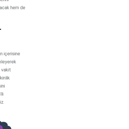
rtacak hem de
r
in içerisine
enleyerek
 vakit
kinlik
ini
li
iz.