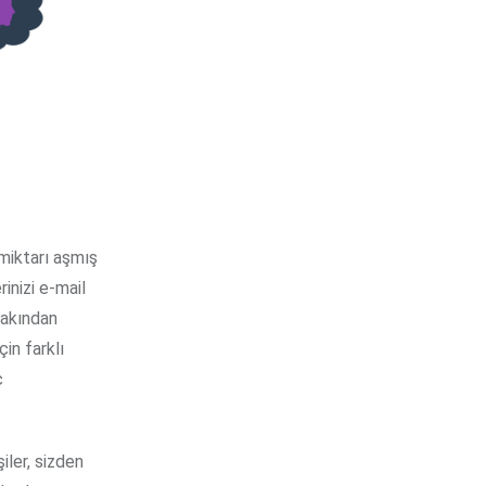
 miktarı aşmış
rinizi e-mail
yakından
çin farklı
ç
iler, sizden