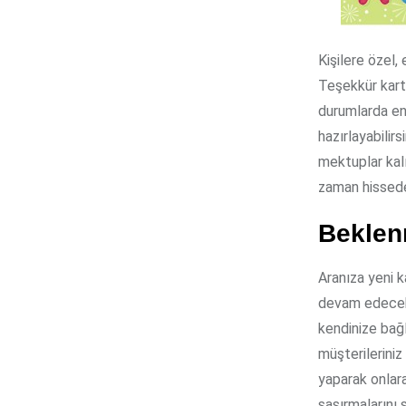
Kişilere özel, 
Teşekkür kartl
durumlarda en
hazırlayabilir
mektuplar kalı
zaman hissede
Beklen
Aranıza yeni k
devam edecekle
kendinize bağl
müşterileriniz 
yaparak onlara
şaşırmalarını s