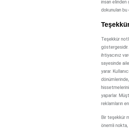
insan elinden 
dokunulan bu 
Teşekkür
Teşekkür notlar
göstergesidir.
ihtiyacınız va
sayesinde aile
yarar. Kullanı
dönümlerinde,
hissetmelerin
yaparlar. Müşt
reklamların en 
Bir teşekkür 
önemli nokta, 