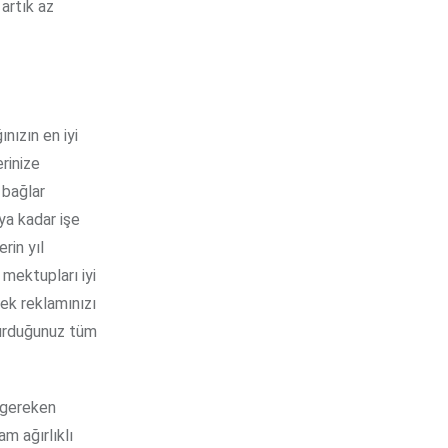
artık az
ınızın en iyi
rinize
 bağlar
aya kadar işe
rin yıl
mektupları iyi
ek reklamınızı
şturduğunuz tüm
z gereken
m ağırlıklı