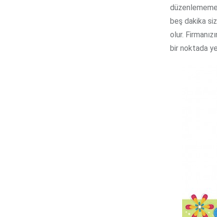
düzenlememeniz
beş dakika si
olur. Firmanız
bir noktada yer