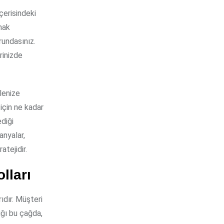
mak
rundasınız.
rinizde
ilenize
 için ne kadar
ediği
anyalar,
atejidir.
lları
ıdır. Müşteri
ığı bu çağda,