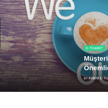
E-TICARET
Müşteri
Önemli
BY
KOBISI E-T