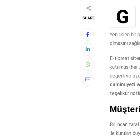
Gelişen teknoloji ve her gün farklı alanlarda oluşan iş alanı, piyasa içerisindeki
SHARE
Yenilikleri bi
olmasını sağla
E-ticaret sit
katılması her 
Whatsapp
değerli ve öze
Share
samimiyeti v
via
teşekkür notla
Email
Müşteri
Bir insan tar
ile kurulan du