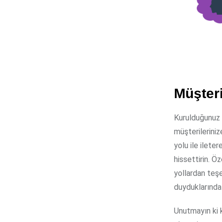
Müşteri
Kurulduğunuz i
müşterilerinize
yolu ile ilete
hissettirin. Ö
yollardan teşe
duyduklarında 
Unutmayın ki k