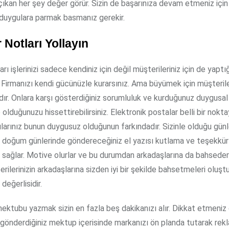
çıkan her şey değer görür. Sizin de başarınıza devam etmeniz için 
duygulara parmak basmanız gerekir.
 Notları Yollayın
ı işlerinizi sadece kendiniz için değil müşterileriniz için de yaptığ
 Firmanızı kendi gücünüzle kurarsınız. Ama büyümek için müşterile
rdır. Onlara karşı gösterdiğiniz sorumluluk ve kurduğunuz duygusal
 olduğunuzu hissettirebilirsiniz. Elektronik postalar belli bir nokt
cılarınız bunun duygusuz olduğunun farkındadır. Sizinle olduğu günle
 doğum günlerinde göndereceğiniz el yazısı kutlama ve teşekkür 
i sağlar. Motive olurlar ve bu durumdan arkadaşlarına da bahseder
erilerinizin arkadaşlarına sizden iyi bir şekilde bahsetmeleri olu
değerlisidir.
mektubu yazmak sizin en fazla beş dakikanızı alır. Dikkat etmeni
gönderdiğiniz mektup içerisinde markanızı ön planda tutarak rekla