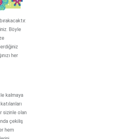
 bırakacaktır.
iniz. Böyle
ze
erdiğiniz
ınızı her
inle kalmaya
katılanları
 sizinle olan
ında çekiliş
ler hem
erini