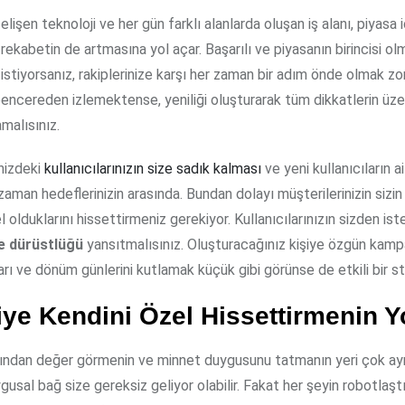
rekabetin de artmasına yol açar. Başarılı ve piyasanın birincisi ol
istiyorsanız, rakiplerinize karşı her zaman bir adım önde olmak zo
r pencereden izlemektense, yeniliği oluşturarak tüm dikkatlerin üze
malısınız.
enizdeki
kullanıcılarınızın size sadık kalması
ve yeni kullanıcıların a
zaman hedeflerinizin arasında. Bundan dolayı müşterilerinizin sizin
l olduklarını hissettirmeniz gerekiyor. Kullanıcılarınızın sizden ist
e dürüstlüğü
yansıtmalısınız. Oluşturacağınız kişiye özgün kamp
rı ve dönüm günlerini kutlamak küçük gibi görünse de etkili bir str
ye Kendini Özel Hissettirmenin Yo
afından değer görmenin ve minnet duygusunu tatmanın yeri çok ayr
ygusal bağ size gereksiz geliyor olabilir. Fakat her şeyin robotlaşt