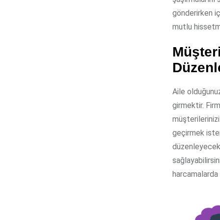
gönderirken i
mutlu hissetme
Müşteri
Düzenl
Aile olduğunuzu
girmektir. Fir
müşterileriniz
geçirmek ister.
düzenleyecek 
sağlayabilirsi
harcamalarda mü