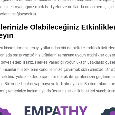
çerisine koyacağınız minik hediyeler ve notlar da onları hem şaşı
lerini sağlayacaktır.
lerinizle Olabileceğiniz Etkinlikle
eyin
 hissettirmenin en iyi yollarından biri de birlikte farklı aktiviteler
manızda satış yaptığınız ürünlerin temasına uygun etkinlikler düz
i davet edebilirsiniz. Herkes yaşadığı yoğunluktan uzaklaşıp güzel
 İnsanların isteklerini kendi lehinize çevirmek sizin elinizde. Bir et
vaktiniz yoksa sadece sponsor olarak iletişimlerinizin güçlenmes
niz. Bütçeniz bunları yapmaya yeterli olmayabilir. Bu durumlarda bel
şterilerinize indirimli ya da ücretsiz etkinlik biletleri sunabilirsin