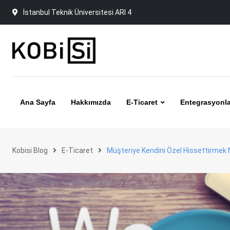
Skip
İstanbul Teknik Üniversitesi ARI 4
to
content
Ana Sayfa
Hakkımızda
E-Ticaret
Entegrasyonla
Kobisi Blog
E-Ticaret
Müşteriye Kendini Özel Hissettirmek