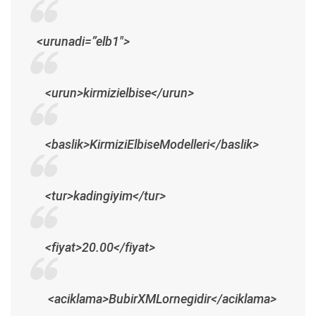
<urunadi=”elb1″>
<urun>kirmizielbise</urun>
<baslik>KirmiziElbiseModelleri</baslik>
<tur>kadingiyim</tur>
<fiyat>20.00</fiyat>
<aciklama>BubirXMLornegidir</aciklama>