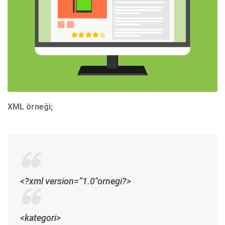
XML örneği;
<?xml version=”1.0″ornegi?>
<kategori>