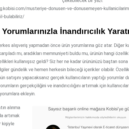
çekebilecek bir yazı:
og.kobisi.com/musteriye-donusen-ve-donusemeyen-kullanicilarimi
il-bulabiliriz/
 Yorumlarınızla İnandırıcılık Yarat
kes alışveriş yapmadan önce ürün yorumlarına göz atar. Diğer kul
 karşıladı mı, aradıkları memnuniyeti buldu mu, ürünün hangi özellikl
llikleri kullanışsız geldi? Siz her ne kadar ürününüzü baştan sona
lgiler gündelik ve hemen herkesin bileceği içerikler olabilir. Özell
nün satışını yapacaksanız gerçek kullanıcıların yaptığı yorumlar da
orumların gerçekçiliğini ve inandırıcılığını artırmak için kullanıcılar
 yorumlara ekleyin.
tın alınma
da artımak
r kişiyle