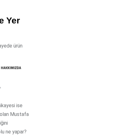
e Yer
sayede ürün
ikayesi ise
u olan Mustafa
ğini
olu ne yapar?