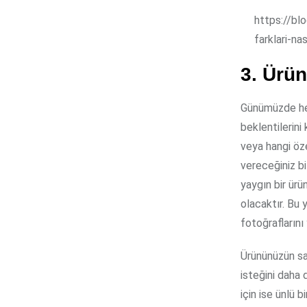
https://bl
farklari-nas
3. Ürün
Günümüzde her
beklentilerini
veya hangi öze
vereceğiniz bi
yaygın bir ürü
olacaktır. Bu y
fotoğraflarını
Ürününüzün sa
isteğini daha 
için ise ünlü bi