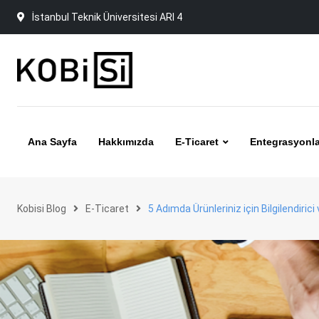
Skip
İstanbul Teknik Üniversitesi ARI 4
to
content
Ana Sayfa
Hakkımızda
E-Ticaret
Entegrasyonla
Kobisi Blog
E-Ticaret
5 Adımda Ürünleriniz için Bilgilendiric