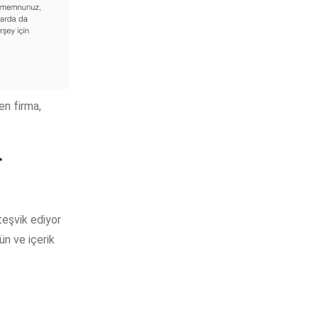
en firma,
r
teşvik ediyor
ün ve içerik