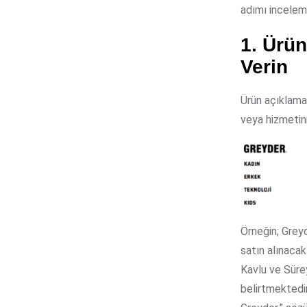
adımı incele
1. Ürün
Verin
Ürün açıklamal
veya hizmetini
Örneğin; Greyd
satın alınacak
Kavlu ve Sürey
belirtmektedir