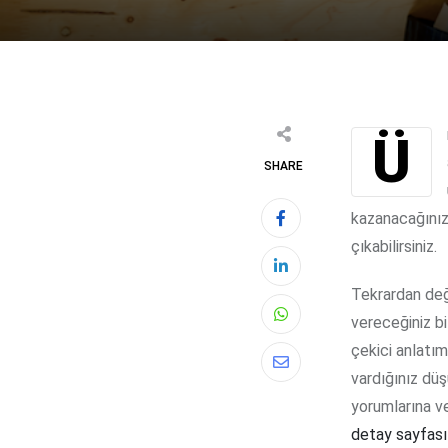
Ürün açıklamaları nedir, sorusuna bir önceki yazımızda cevap vermiştik. Şimdi, 5
SHARE
kazanacağınız
çıkabilirsiniz.
Tekrardan de
vereceğiniz bi
Whatsapp
çekici anlatım
Share
vardığınız düş
via
yorumlarına v
Email
detay sayfası