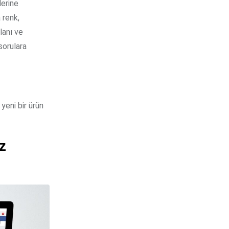
lerine
 renk,
lanı ve
sorulara
yeni bir ürün
z