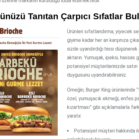
ü üzerine markanın kurulduğu iddia edilmektedir.
ünüzü Tanıtan Çarpıcı Sıfatlar Bu
Ürünleri sıfatlandırma; yiyecek s
giyime kadar her an karşınıza çık
sizde uyandırdığı hissi düşünerek 
aktarın. Yumuşak, ipeksi, hassas g
potansiyel müşterilerinizde satın
duygusunu uyandırabilirsiniz.
Örneğin; Burger King ürünlerinde “
özel, yumuşacık ekmeği, enfes p
kızartması” gibi açıklamalarla far
yaratır.
Potansiyel müşteri hakkında ilg