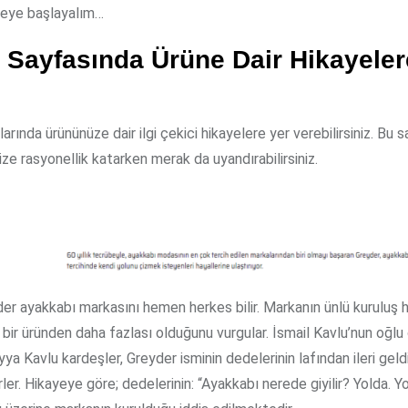
meye başlayalım…
 Sayfasında Ürüne Dair Hikayeler
arında ürününüze dair ilgi çekici hikayelere yer verebilirsiniz. Bu 
ze rasyonellik katarken merak da uyandırabilirsiniz.
er ayakkabı markasını hemen herkes bilir. Markanın ünlü kuruluş h
 bir üründen daha fazlası olduğunu vurgular. İsmail Kavlu’nun oğl
ya Kavlu kardeşler, Greyder isminin dedelerinin lafından ileri geldi
ler. Hikayeye göre; dedelerinin: “Ayakkabı nerede giyilir? Yolda. Y