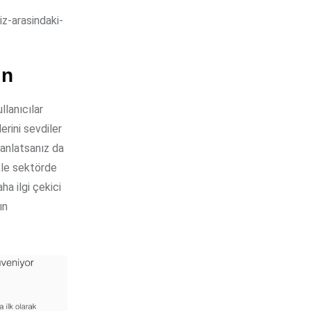
z-arasindaki-
ın
lanıcılar
erini sevdiler
 anlatsanız da
ikle sektörde
ha ilgi çekici
ın