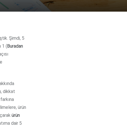
 1 (
Buradan
açısı
ne
hakkında
, dikkat
 farkına
limelere, ürün
açarak
ürün
atıma dair 5