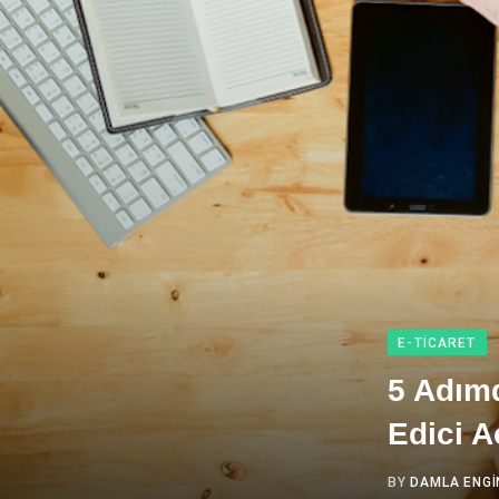
E-TICARET
5 Adımd
Edici A
BY
DAMLA ENGI