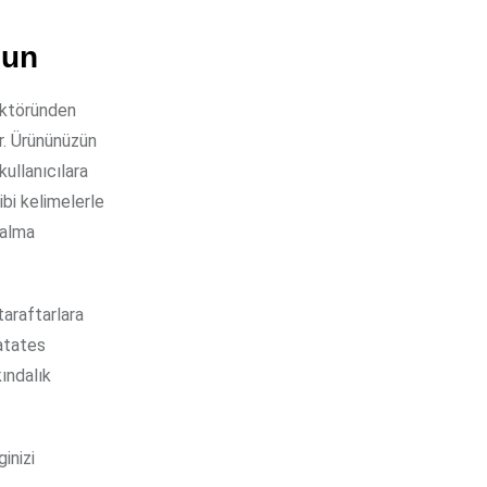
lun
ektöründen
ar. Ürününüzün
kullanıcılara
ibi kelimelerle
 alma
taraftarlara
atates
kındalık
inizi