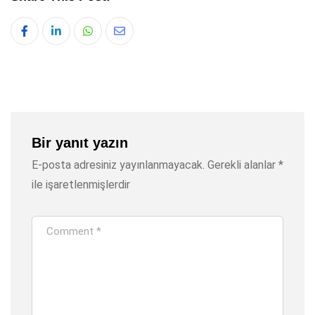
Whatsapp
Share
via
Email
Bir yanıt yazın
E-posta adresiniz yayınlanmayacak.
Gerekli alanlar
*
ile işaretlenmişlerdir