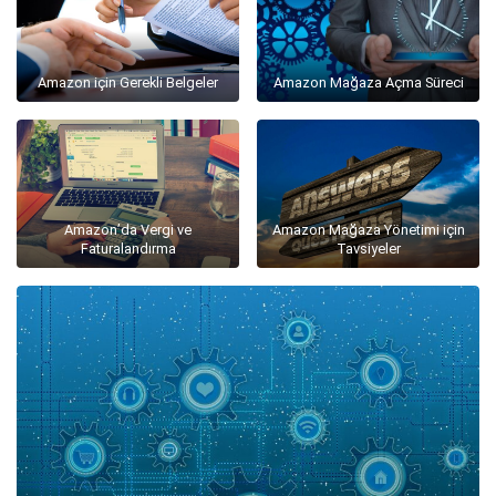
Amazon için Gerekli Belgeler
Amazon Mağaza Açma Süreci
Amazon’da Vergi ve
Amazon Mağaza Yönetimi için
Faturalandırma
Tavsiyeler