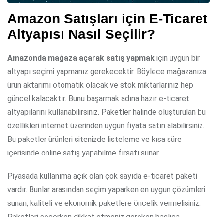
Amazon Satışları için E-Ticaret
Altyapısı Nasıl Seçilir?
Amazonda mağaza açarak satış yapmak
için uygun bir
altyapı seçimi yapmanız gerekecektir. Böylece mağazanıza
ürün aktarımı otomatik olacak ve stok miktarlarınız hep
güncel kalacaktır. Bunu başarmak adına hazır e-ticaret
altyapılarını kullanabilirsiniz. Paketler halinde oluşturulan bu
özellikleri internet üzerinden uygun fiyata satın alabilirsiniz.
Bu paketler ürünleri sitenizde listeleme ve kısa süre
içerisinde online satış yapabilme fırsatı sunar.
Piyasada kullanıma açık olan çok sayıda e-ticaret paketi
vardır. Bunlar arasından seçim yaparken en uygun çözümleri
sunan, kaliteli ve ekonomik paketlere öncelik vermelisiniz.
Paketleri seçerken dikkat etmeniz gereken başlıca