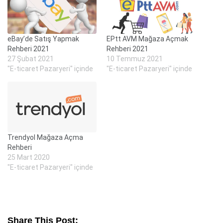
eBay’de Satış Yapmak
EPtt AVM Mağaza Açmak
Rehberi 2021
Rehberi 2021
27 Şubat 2021
10 Temmuz 2021
"E-ticaret Pazaryeri" içinde
"E-ticaret Pazaryeri" içinde
Trendyol Mağaza Açma
Rehberi
25 Mart 2020
"E-ticaret Pazaryeri" içinde
Share This Post: