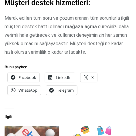
Müşteri destek hizmetleri:
Merak edilen tüm soru ve çözüm aranan tüm sorunlarla ilgili
müşteri destek hattı olması
mağaza açma
sürecinizi daha
verimli hale getirecek ve kullanıcı deneyiminizin her zaman
yüksek olmasını sağlayacaktır. Müşteri desteği ne kadar
hızlı olursa verimlilik o kadar artacaktır.
Bunu paylaş:
Facebook
LinkedIn
X
WhatsApp
Telegram
İlgili