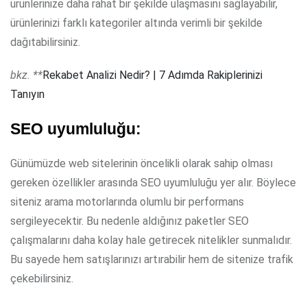
ürünlerinize daha rahat bir şekilde ulaşmasını sağlayabilir,
ürünlerinizi farklı kategoriler altında verimli bir şekilde
dağıtabilirsiniz.
bkz. **
Rekabet Analizi Nedir? | 7 Adımda Rakiplerinizi
Tanıyın
SEO uyumluluğu:
Günümüzde web sitelerinin öncelikli olarak sahip olması
gereken özellikler arasında SEO uyumluluğu yer alır. Böylece
siteniz arama motorlarında olumlu bir performans
sergileyecektir. Bu nedenle aldığınız paketler SEO
çalışmalarını daha kolay hale getirecek nitelikler sunmalıdır.
Bu sayede hem satışlarınızı artırabilir hem de sitenize trafik
çekebilirsiniz.