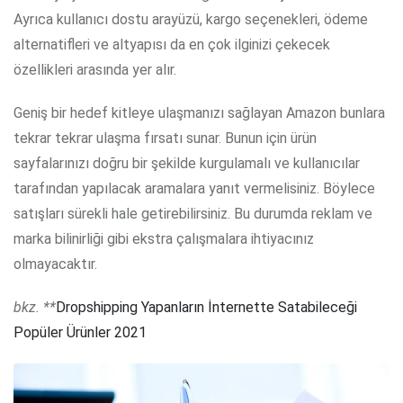
Ayrıca kullanıcı dostu arayüzü, kargo seçenekleri, ödeme
alternatifleri ve altyapısı da en çok ilginizi çekecek
özellikleri arasında yer alır.
Geniş bir hedef kitleye ulaşmanızı sağlayan Amazon bunlara
tekrar tekrar ulaşma fırsatı sunar. Bunun için ürün
sayfalarınızı doğru bir şekilde kurgulamalı ve kullanıcılar
tarafından yapılacak aramalara yanıt vermelisiniz. Böylece
satışları sürekli hale getirebilirsiniz. Bu durumda reklam ve
marka bilinirliği gibi ekstra çalışmalara ihtiyacınız
olmayacaktır.
bkz. **
Dropshipping Yapanların İnternette Satabileceği
Popüler Ürünler 2021