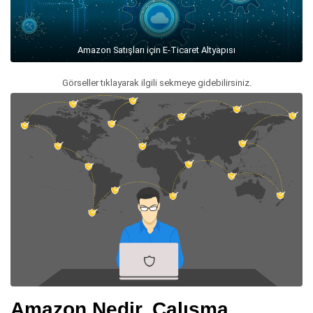
Amazon Satışları için E-Ticaret Altyapısı
Görseller tıklayarak ilgili sekmeye gidebilirsiniz.
Amazon Nedir, Çalışma