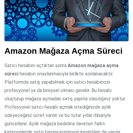
Amazon Mağaza Açma Süreci
Satıcı hesabını açtıktan sonra
Amazon mağaza açma
süreci
hesabın onaylanmasıyla birlikte sonlanacaktır.
Platformda satış yapabilmek için satıcı hesabınızın
profesyonel ya da bireysel olması gerekir. Bu hesabı
oluşturup mağaza açmadan satış yapma olasılığınız yoktur.
Profesyonel satıcı hesabı açmak istediğinizde aylık
ödeyeceğiniz ücret vardır ve bu tutar yıllar itibariyle
güncellenir. Aylık mağaza bedeline ilaveten farklı
kategorilerde satış başına komisyon kesintileri de yapılır.