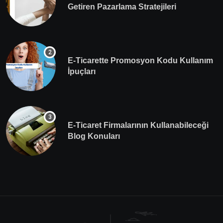
Getiren Pazarlama Stratejileri
E-Ticarette Promosyon Kodu Kullanım
İpuçları
E-Ticaret Firmalarının Kullanabileceği
Blog Konuları