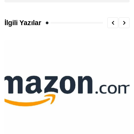
İlgili Yazılar