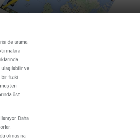
ştırmalara
ıklarında
ulaşılabilir ve
ir fiziki
 müşteri
arında üst
llanıyor. Daha
orlar.
da olmasına