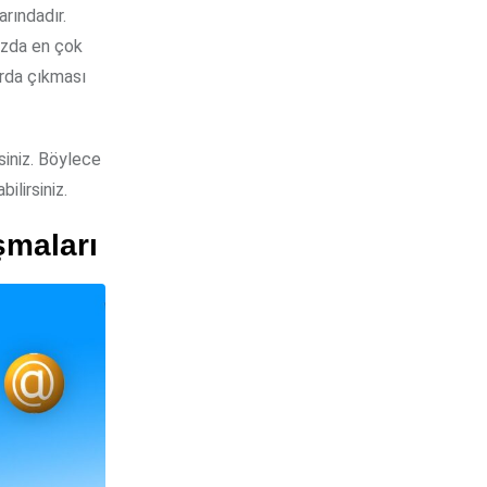
rındadır.
mızda en çok
arda çıkması
siniz. Böylece
ilirsiniz.
şmaları