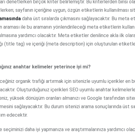
rı denetlerken birçok kriter belirlemiştir. Bu kriterlerden birisi o
irlerken; sayfanın içeriğine uygun, özgün etiketlerin kullanılması si
lamasında
daha üst sıralarda çıkmasını sağlayacaktır. Bu meta eti
n araması ile bu aramanın yönlendirileceği meta etiketlerin kulla
i bulmasına yardımcı olacaktır. Meta etiketler denilince akla ilk ola
ğı (title tag) ve içeriği (meta description) için oluşturulan etiketl
ığınız anahtar kelimeler yeterince iyi mi?
eğiniz organik trafiği artırmak için sitenizle uyumlu içerikler en 
acaktır. Oluşturduğunuz içerikleri SEO uyumlu anahtar kelimelerl
eniz, yüksek dönüşüm oranları almanızı ve Google tarafından site
lmesini sağlayacaktır. Bu durum sitenizi arama sonuçlarında üst sı
ım edecektir.
 seçiminizi daha iyi yapmanıza ve araştırmalarınıza yardımcı ola