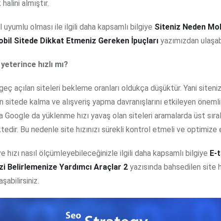
halini almıştır.
l uyumlu olması ile ilgili daha kapsamlı bilgiye
Siteniz Neden Mo
obil Sitede Dikkat Etmeniz Gereken İpuçları
yazımızdan ulaşabil
 yeterince hızlı mı?
, geç açılan siteleri bekleme oranları oldukça düşüktür. Yani siteniz
in sitede kalma ve alışveriş yapma davranışlarını etkileyen önemli 
a Google da yüklenme hızı yavaş olan siteleri aramalarda üst sıra
ir. Bu nedenle site hızınızı sürekli kontrol etmeli ve optimize e
 ve hızı nasıl ölçümleyebileceğinizle ilgili daha kapsamlı bilgiye
E-t
izi Belirlemenize Yardımcı Araçlar 2
yazısında bahsedilen site h
şabilirsiniz.