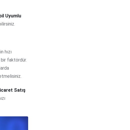
bil Uyumlu
irsiniz.
in hızı
bir faktördür.
larda
tmelisiniz.
icaret Satış
ızı