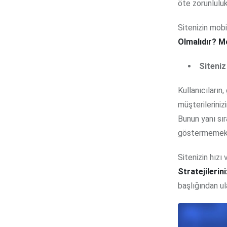
öte zorunluluk 
Sitenizin mobi
Olmalıdır? M
Siteniz
Kullanıcıların
müşterileriniz
Bunun yanı sır
göstermemekted
Sitenizin hızı
Stratejilerin
başlığından ula