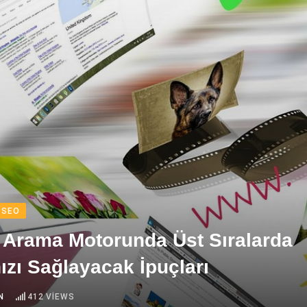
SEO
 Arama Motorunda Üst Sıralarda
zı Sağlayacak İpuçları
N
412
VIEWS