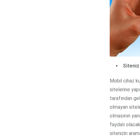
Siteni
Mobil cihaz ku
sitelerine yap
tarafından gel
olmayan sitele
olmasının yanı
faydalı olacak
sitenizin aram