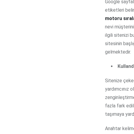
Google sayfala
etiketleri bel
motoru sıra
nevi müşterini
ilgili siteniz
sitesinin başlı
gelmektedir.
Kulland
Sitenize çekec
yardımcınız ol
zenginleştirm
fazla fark edi
taşımaya yard
Anahtar kelime