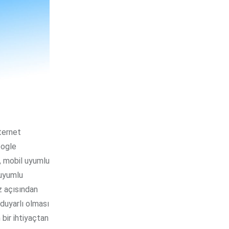
nternet
oogle
i, mobil uyumlu
 uyumlu
z açısından
 duyarlı olması
 bir ihtiyaçtan