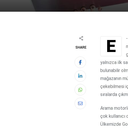
E-ticaret yapan web site sahipleri için oldukça önemli konulardan birisi de arama
m
SHARE
g
yalnızca ilk s
bulunabilir ol
mağazanın müş
çekebilmesi i
Whatsapp
sıralarda çıkm
Share
Arama motorla
via
çok kullanıcı 
Email
Ülkemizde Go