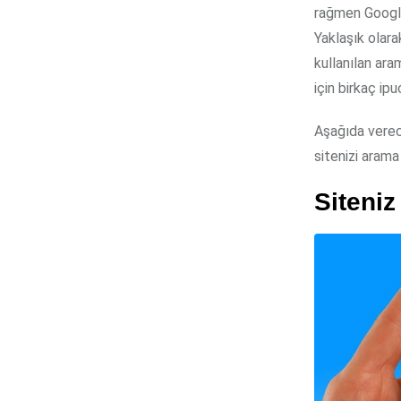
rağmen Google 
Yaklaşık olara
kullanılan ara
için birkaç ip
Aşağıda verece
sitenizi arama
Siteni