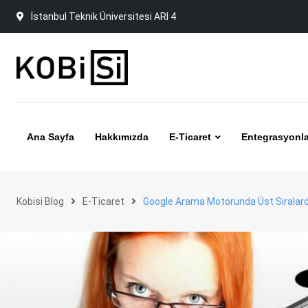
Skip
İstanbul Teknik Üniversitesi ARI 4
to
content
Ana Sayfa
Hakkımızda
E-Ticaret
Entegrasyonla
Kobisi Blog
E-Ticaret
Google Arama Motorunda Üst Sıralard