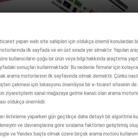
otorlarında ilk sayfada ve en üst sırada yer almaktır. Yapılan ara
öre kullanıcıların çoğu bir ürün veya bilgi hakkında araştırma yapt
ayfadaki sonuçları kullanmaktadır. Bu nedenle firmalar için kolayca 
mak arama motorlarının ilk sayfasında olmak demektir. Çünkü nasıl b
teri çekmesi için lokasyonu önemliyse bir e-ticaret sitesinin de
çin ziyaretçilerin sanal mağazaya gelme kanalı olan arama motorl
ası oldukça önemlidir.
rı listeleme yaparken gün geçtikçe daha detaylı bir algoritma ku
deneyim ve davranışlarına göre sıralama faktörleri geliştirmiş oluy
ogle ve Yandex başta olmak üzere birçok arama motoru kullanım