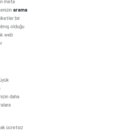
lan meta
tenizin
arama
ketler bir
nılmış olduğu
rak web
er
büyük
e
nizin daha
ralara
cak ücretsiz