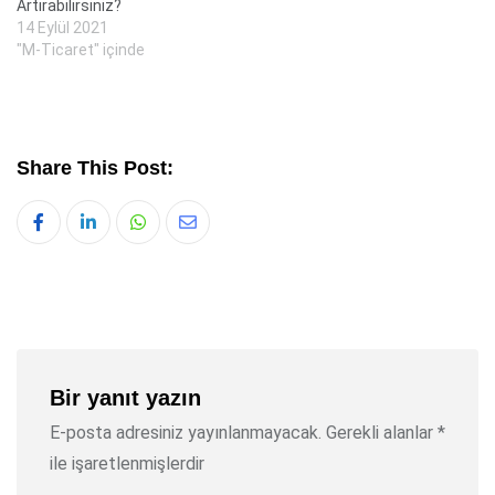
Artırabilirsiniz?
14 Eylül 2021
"M-Ticaret" içinde
Share This Post:
Whatsapp
Share
via
Email
Bir yanıt yazın
E-posta adresiniz yayınlanmayacak.
Gerekli alanlar
*
ile işaretlenmişlerdir