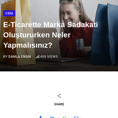
CRM
E-Ticarette Marka Sadakati
Oluştururken Neler
Yapmalısınız?
BY
DAMLA ENGIN
408
VIEWS
SHARE