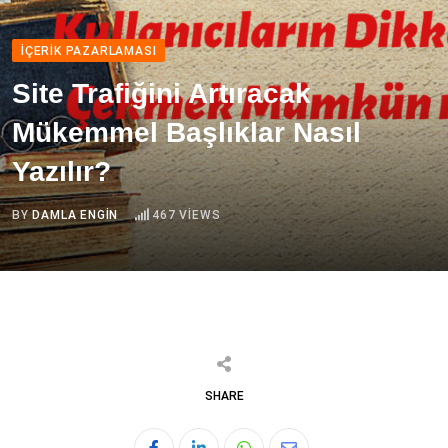
İÇERIK PAZARLAMASI
Site Trafiğini Artıracak
Mükemmel Başlıklar Nasıl
Yazılır?
BY
DAMLA ENGIN
467
VIEWS
SHARE