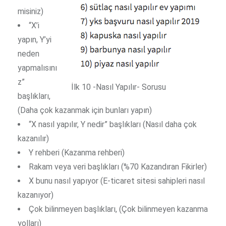
misiniz)
“X’i
yapın, Y’yi
neden
yapmalısını
z”
İlk 10 -Nasıl Yapılır- Sorusu
başlıkları,
(Daha çok kazanmak için bunları yapın)
“X nasıl yapılır, Y nedir” başlıkları (Nasıl daha çok
kazanılır)
Y rehberi (Kazanma rehberi)
Rakam veya veri başlıkları (%70 Kazandıran Fikirler)
X bunu nasıl yapıyor (E-ticaret sitesi sahipleri nasıl
kazanıyor)
Çok bilinmeyen başlıkları, (Çok bilinmeyen kazanma
yolları)