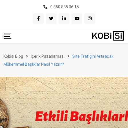
Skip
0 850 885 06 15
to
content
Kobisi Blog
İçerik Pazarlaması
Site Trafiğini Artıracak
Mükemmel Başlıklar Nasıl Yazılır?