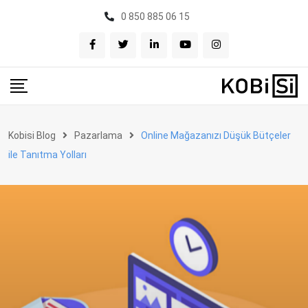
Skip
0 850 885 06 15
to
content
Kobisi Blog
Pazarlama
Online Mağazanızı Düşük Bütçeler
ile Tanıtma Yolları