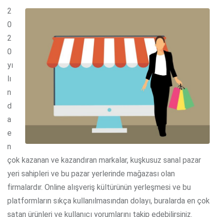
2
0
2
0
yı
lı
n
d
a
e
n
çok kazanan ve kazandıran markalar, kuşkusuz sanal pazar
yeri sahipleri ve bu pazar yerlerinde mağazası olan
firmalardır. Online alışveriş kültürünün yerleşmesi ve bu
platformların sıkça kullanılmasından dolayı, buralarda en çok
satan ürünleri ve kullanıcı yorumlarını takip edebilirsiniz.