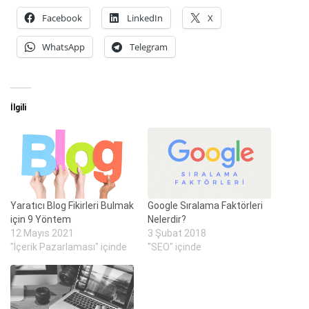
Facebook
LinkedIn
X
WhatsApp
Telegram
İlgili
Yaratıcı Blog Fikirleri Bulmak
Google Sıralama Faktörleri
için 9 Yöntem
Nelerdir?
12 Mayıs 2021
3 Şubat 2018
"İçerik Pazarlaması" içinde
"SEO" içinde