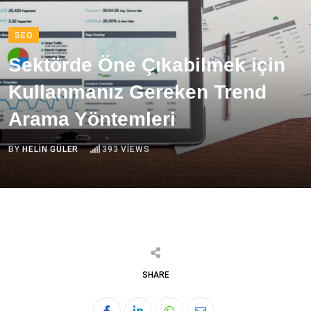
SEO
Sektörde Öne Çıkabilmek için
Kullanmanız Gereken Trend
Arama Yöntemleri
BY
HELIN GÜLER
393
VIEWS
SHARE