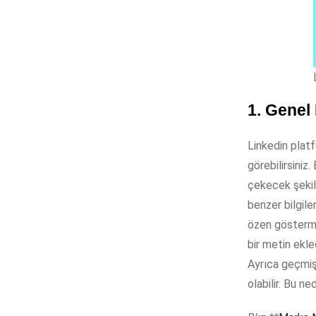
1.
Genel 
Linkedin platf
görebilirsiniz
çekecek şekild
benzer bilgile
özen göstermel
bir metin ekle
Ayrıca geçmiş
olabilir. Bu n