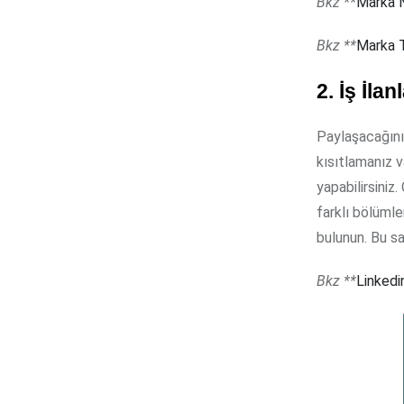
Bkz **
Marka N
Bkz **
Marka T
2.
İş İlan
Paylaşacağınız
kısıtlamanız 
yapabilirsiniz
farklı bölümle
bulunun. Bu sa
Bkz **
Linkedi