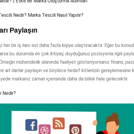
edir? | Etkili Bir Marka Oluşturma Adımları
escili Nedir? Marka Tescili Nasıl Yapılır?
ları Paylaşın
 her bir iş ilanı sizi daha fazla kişiye ulaştıracaktır. Eğer bu konu
varsa bu durumda en çok ihtiyaç duyduğunuz pozisyonla ilgili payl
. Örneğin mühendislik alanında faaliyet gösteriyorsanız finans, paz
re ait ilanlar paylaşın ve böylece hedef kitlenizin genişlemesine 
yede markanız zaman içerisinde daha da bilinir hale gelecektir.
n Nedir?