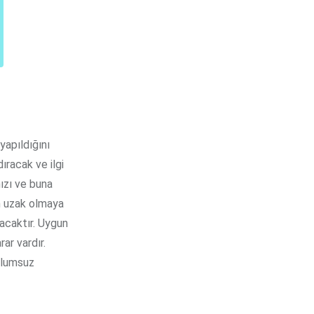
yapıldığını
ıracak ve ilgi
nızı ve buna
an uzak olmaya
yacaktır. Uygun
ar vardır.
 olumsuz