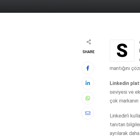
SHARE
mantığını çöz
Linkedin pla
seviyesi ve ek
çok markanın ö
Whatsapp
Linkedin’i kull
Share
tanıtan bilgil
via
ayrılarak daha
Email