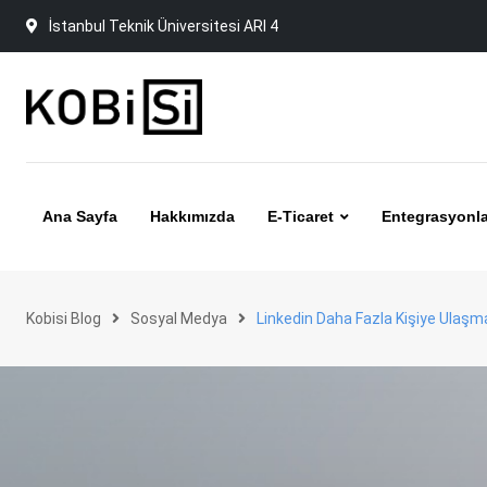
Skip
İstanbul Teknik Üniversitesi ARI 4
to
content
Ana Sayfa
Hakkımızda
E-Ticaret
Entegrasyonla
Kobisi Blog
Sosyal Medya
Linkedin Daha Fazla Kişiye Ulaşma