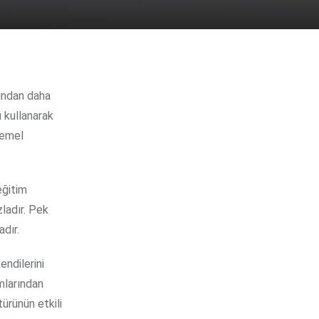
fından daha
u kullanarak
temel
eğitim
ladır. Pek
adır.
endilerini
mlarından
ürünün etkili