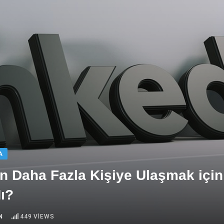
A
n Daha Fazla Kişiye Ulaşmak için
ı?
N
449
VIEWS