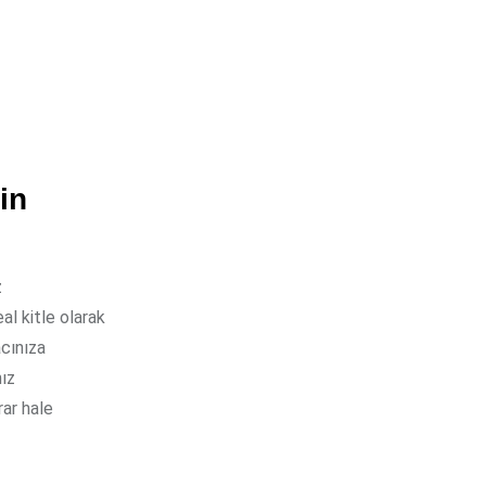
in
z
al kitle olarak
acınıza
nız
rar hale