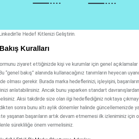
Linkedin’le Hedef Kitlenizi Geliştirin.
Bakış Kuralları
ormunu ziyaret ettiğinizde kişi ve kurumlar için genel açıklamalar 
. Bu “genel bakış” alanında kullanacağınız tanımların heyecan uyand
e olması gerekir. Burada marka hedeflerinizi, işleyişini, başarıları
rinizi anlatabilirsiniz. Ancak bunu yaparken standart davranışlard
isiniz. Aksi takdirde size olan ilgi hedeflediğiniz noktaya çıkma
dikten sonra bunu altı aylık dönemler halinde güncellemenizde yar
te yaşanan başarıların artık devam etmemesi ilk izleniminiz için
edenle sürekliliğe önem vermelisiniz.