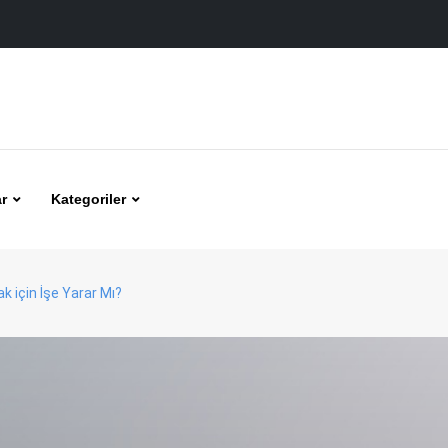
r
Kategoriler
k için İşe Yarar Mı?