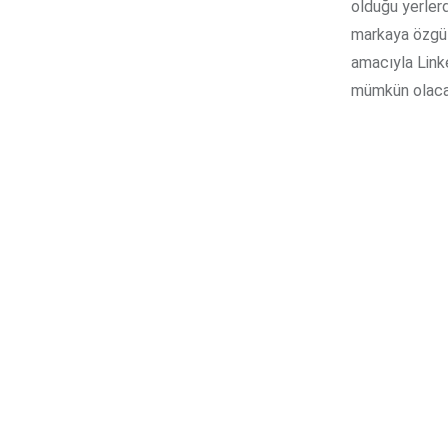
olduğu yerlerd
markaya özgü 
amacıyla Linke
mümkün olacak