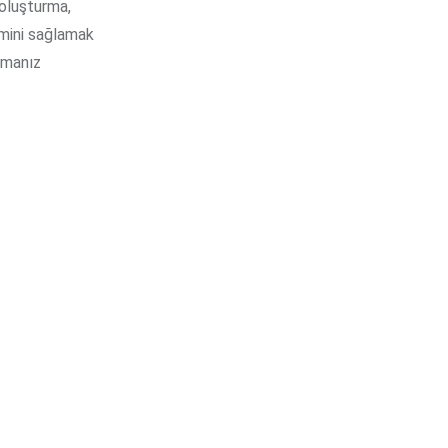
 oluşturma,
imini sağlamak
şmanız