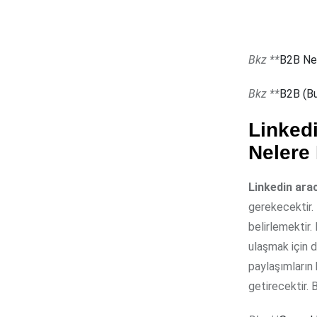
Bkz **
B2B Ned
Bkz **
B2B (Bu
Linkedi
Nelere 
Linkedin arac
gerekecektir. 
belirlemektir. 
ulaşmak için d
paylaşımların 
getirecektir. 