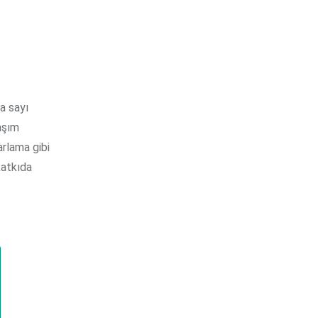
da sayı
aşım
arlama gibi
katkıda