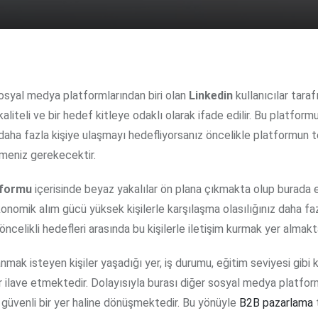
Sosyal medya platformlarından biri olan
Linkedin
kullanıcılar tara
kaliteli ve bir hedef kitleye odaklı olarak ifade edilir. Bu platform
daha fazla kişiye ulaşmayı hedefliyorsanız öncelikle platformun 
meniz gerekecektir.
tformu
içerisinde beyaz yakalılar ön plana çıkmakta olup burada 
onomik alım gücü yüksek kişilerle karşılaşma olasılığınız daha faz
ncelikli hedefleri arasında bu kişilerle iletişim kurmak yer almakt
anmak isteyen kişiler yaşadığı yer, iş durumu, eğitim seviyesi gibi k
er ilave etmektedir. Dolayısıyla burası diğer sosyal medya platfor
 güvenli bir yer haline dönüşmektedir. Bu yönüyle
B2B pazarlama
t